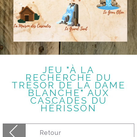
JEU "À LA
RECHERCHE DU
TRÉSOR DE LA DAME
BLANCHE" AUX
CASCADES DU
HÉRISSON
Retour