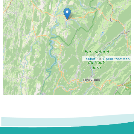
Leaflet
| ©
OpenStreetMap