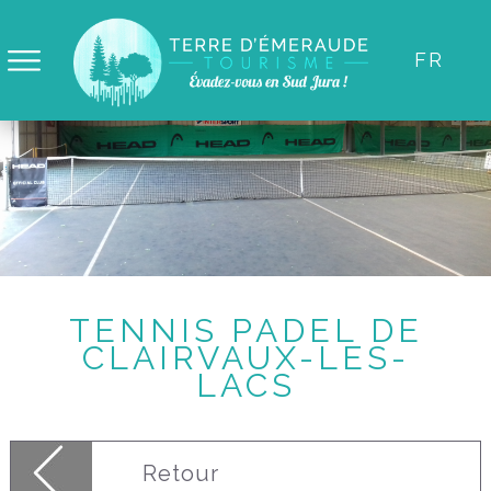
Panneau de gestion des cookies
FR
TENNIS PADEL DE
CLAIRVAUX-LES-
LACS
Retour