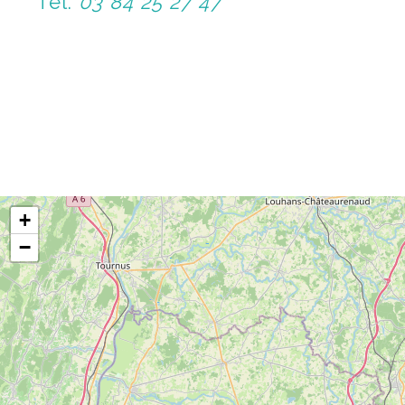
Tel.
03 84 25 27 47
+
−