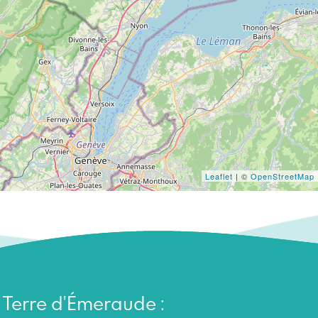
Leaflet
| ©
OpenStreetMap
n Terre d'Émeraude :