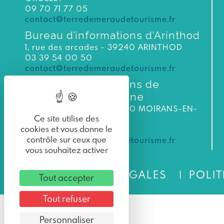
09 70 71 77 05
contact@terredemeraudetourisme.fr
Bureau d’informations d’Arinthod
1, rue des arcades - 39240 ARINTHOD
03 39 54 00 50
contact@terredemeraudetourisme.fr
Bureau d’informations de
Moirans-en-Montagne
3 bis rue du Murgin 39260 MOIRANS-EN-
Ce site utilise des
MONTAGNE
cookies et vous donne le
Tél. : 03 84 42 31 57
contrôle sur ceux que
contact@terredemeraudetourisme.fr
vous souhaitez activer
MENTIONS LÉGALES
POLIT
Tout accepter
Tout refuser
Personnaliser