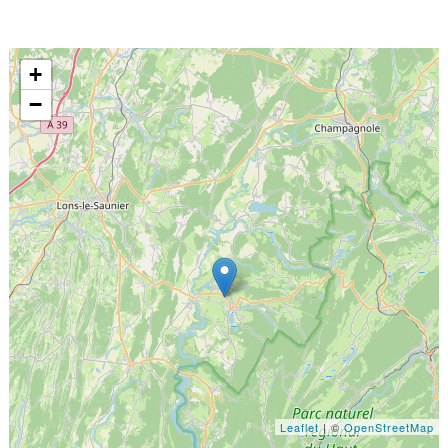
+
−
Leaflet
| ©
OpenStreetMap