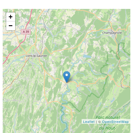
+
−
Leaflet
| ©
OpenStreetMap