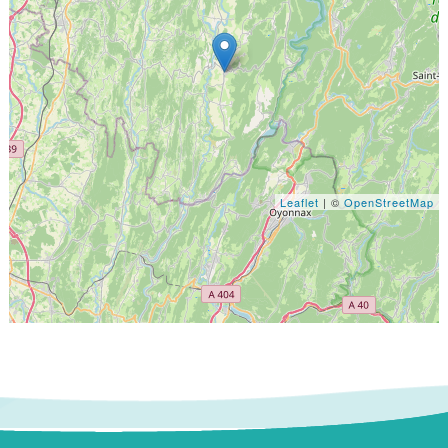
Leaflet
| ©
OpenStreetMap