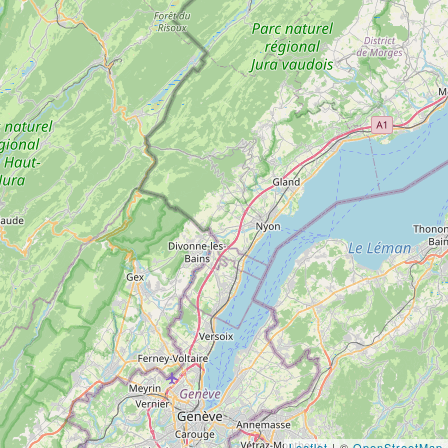
Leaflet
| ©
OpenStreetMap