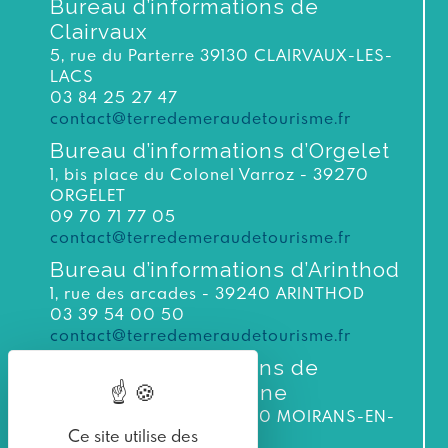
Bureau d’informations de
Clairvaux
5, rue du Parterre 39130 CLAIRVAUX-LES-
LACS
03 84 25 27 47
contact@terredemeraudetourisme.fr
Bureau d’informations d’Orgelet
1, bis place du Colonel Varroz - 39270
ORGELET
09 70 71 77 05
contact@terredemeraudetourisme.fr
Bureau d’informations d’Arinthod
1, rue des arcades - 39240 ARINTHOD
03 39 54 00 50
contact@terredemeraudetourisme.fr
Bureau d’informations de
Moirans-en-Montagne
3 bis rue du Murgin 39260 MOIRANS-EN-
Ce site utilise des
MONTAGNE