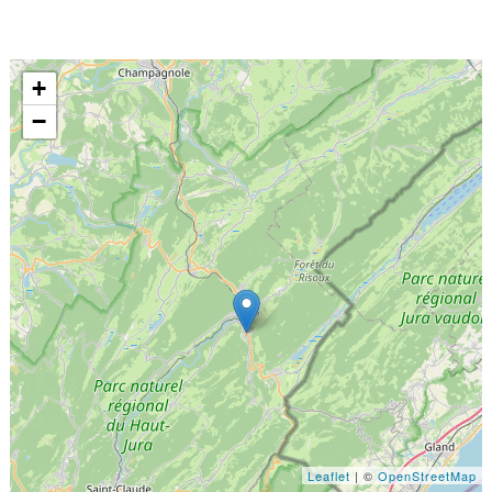
+
−
Leaflet
| ©
OpenStreetMap