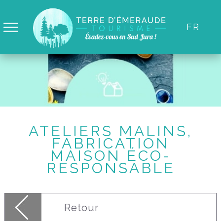
Panneau de gestion des cookies
FR
ATELIERS MALINS,
FABRICATION
MAISON ÉCO-
RESPONSABLE
Retour