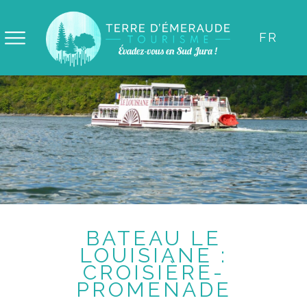
Panneau de gestion des cookies
FR
BATEAU LE
LOUISIANE :
CROISIÈRE-
PROMENADE