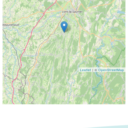
Leaflet
| ©
OpenStreetMap