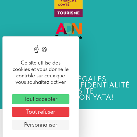
Ce site utilise des
cookies et vous donne le
contrôle sur ceux que
MENTIONS LÉGALES
vous souhaitez activer
POLITIQUE DE CONFIDENTIALITÉ
PLAN DU SITE
UNE RÉALISATION YATA!
Tout accepter
Tout refuser
Personnaliser