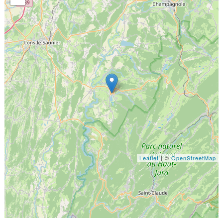
Leaflet
| ©
OpenStreetMap