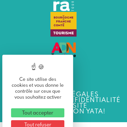
Ce site utilise des
cookies et vous donne le
contrôle sur ceux que
MENTIONS LÉGALES
vous souhaitez activer
POLITIQUE DE CONFIDENTIALITÉ
PLAN DU SITE
UNE RÉALISATION YATA!
Tout accepter
Tout refuser