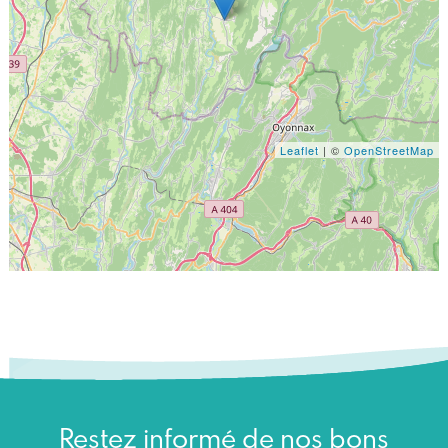
Leaflet
| ©
OpenStreetMap
Restez informé de nos bons