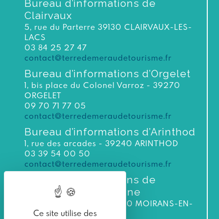
Bureau d’informations de
Clairvaux
5, rue du Parterre 39130 CLAIRVAUX-LES-
LACS
03 84 25 27 47
contact@terredemeraudetourisme.fr
Bureau d’informations d’Orgelet
1, bis place du Colonel Varroz - 39270
ORGELET
09 70 71 77 05
contact@terredemeraudetourisme.fr
Bureau d’informations d’Arinthod
1, rue des arcades - 39240 ARINTHOD
03 39 54 00 50
contact@terredemeraudetourisme.fr
Bureau d’informations de
Moirans-en-Montagne
3 bis rue du Murgin 39260 MOIRANS-EN-
Ce site utilise des
MONTAGNE