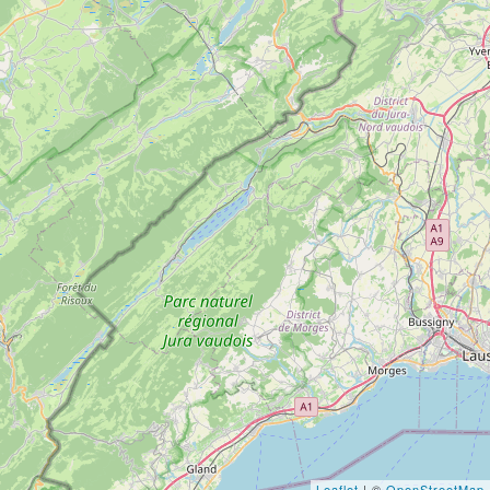
Leaflet
| ©
OpenStreetMap