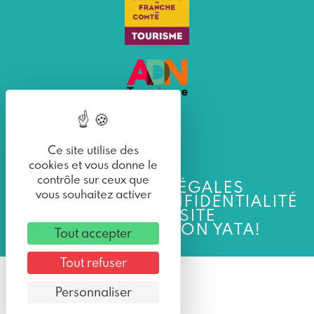
Ce site utilise des
cookies et vous donne le
contrôle sur ceux que
MENTIONS LÉGALES
vous souhaitez activer
POLITIQUE DE CONFIDENTIALITÉ
PLAN DU SITE
UNE RÉALISATION YATA!
Tout accepter
Tout refuser
Personnaliser