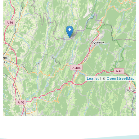
Leaflet
| ©
OpenStreetMap