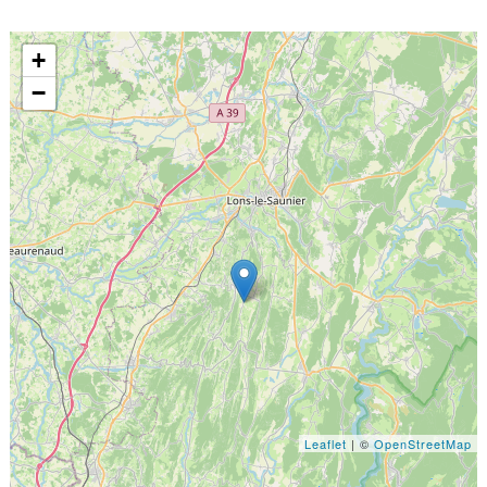
+
−
Leaflet
| ©
OpenStreetMap