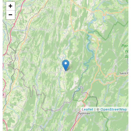
+
−
Leaflet
| ©
OpenStreetMap