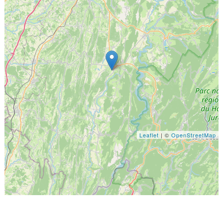
Leaflet
| ©
OpenStreetMap