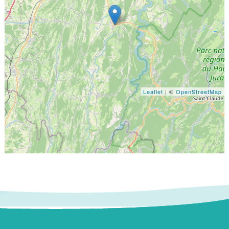
Leaflet
| ©
OpenStreetMap