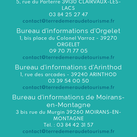
5, rue du Parterre 39130 CLAIRVAUX-LES-
LACS
03 84 25 27 47
contact@terredemeraudetourisme.fr
Bureau d’informations d’Orgelet
1, bis place du Colonel Varroz - 39270
ORGELET
09 70 71 77 05
contact@terredemeraudetourisme.fr
Bureau d’informations d’Arinthod
1, rue des arcades - 39240 ARINTHOD
03 39 54 00 50
contact@terredemeraudetourisme.fr
Bureau d’informations de Moirans-
en-Montagne
3 bis rue du Murgin 39260 MOIRANS-EN-
MONTAGNE
Tél. : 03 84 42 31 57
contact@terredemeraudetourisme.fr