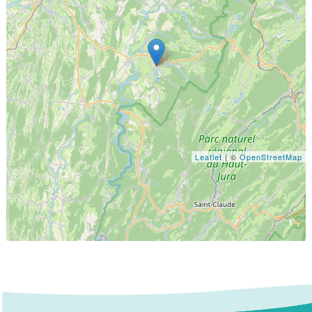
Leaflet
| ©
OpenStreetMap