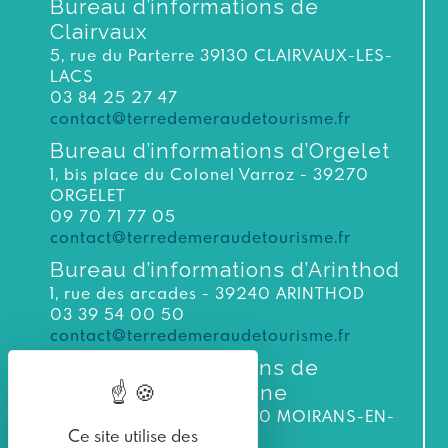
Bureau d’informations de
Clairvaux
5, rue du Parterre 39130 CLAIRVAUX-LES-
LACS
03 84 25 27 47
contact@terredemeraudetourisme.fr
Bureau d’informations d’Orgelet
1, bis place du Colonel Varroz - 39270
ORGELET
09 70 71 77 05
contact@terredemeraudetourisme.fr
Bureau d’informations d’Arinthod
1, rue des arcades - 39240 ARINTHOD
03 39 54 00 50
contact@terredemeraudetourisme.fr
Bureau d’informations de
Moirans-en-Montagne
3 bis rue du Murgin 39260 MOIRANS-EN-
Ce site utilise des
MONTAGNE