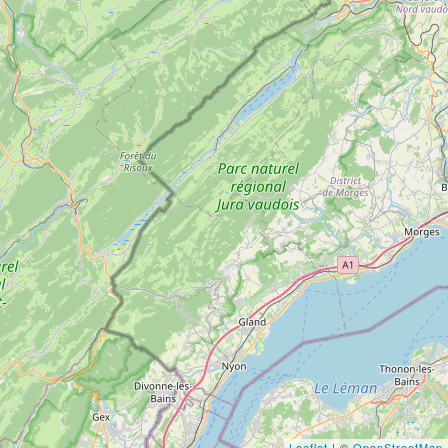
Leaflet
| ©
OpenStreetMap