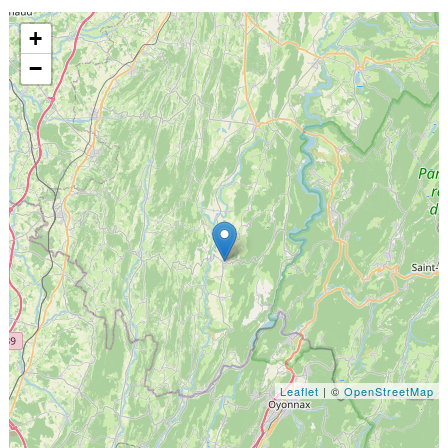
+
−
Leaflet
| ©
OpenStreetMap