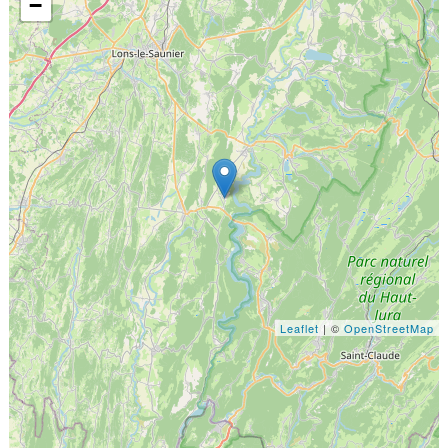
−
Leaflet
| ©
OpenStreetMap