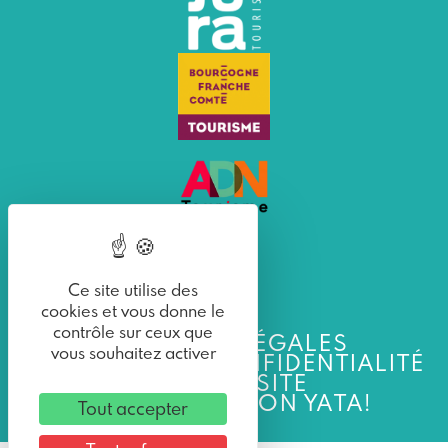
Ce site utilise des
cookies et vous donne le
contrôle sur ceux que
MENTIONS LÉGALES
vous souhaitez activer
POLITIQUE DE CONFIDENTIALITÉ
PLAN DU SITE
UNE RÉALISATION YATA!
Tout accepter