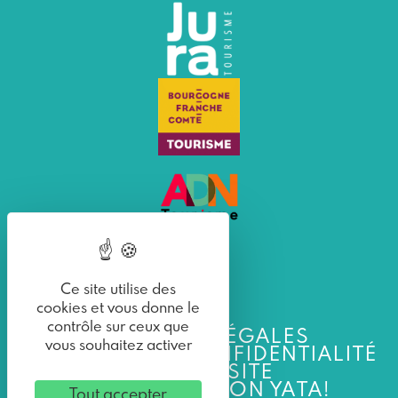
Ce site utilise des
cookies et vous donne le
contrôle sur ceux que
MENTIONS LÉGALES
vous souhaitez activer
POLITIQUE DE CONFIDENTIALITÉ
PLAN DU SITE
UNE RÉALISATION YATA!
Tout accepter