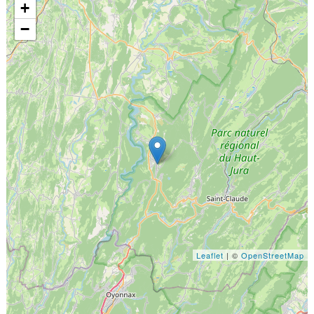
+
−
Leaflet
| ©
OpenStreetMap