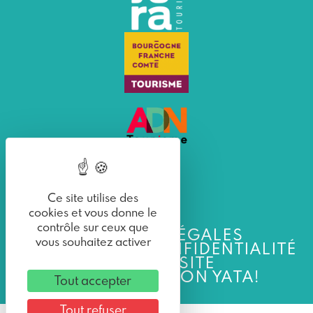
Ce site utilise des
cookies et vous donne le
contrôle sur ceux que
MENTIONS LÉGALES
vous souhaitez activer
POLITIQUE DE CONFIDENTIALITÉ
PLAN DU SITE
UNE RÉALISATION YATA!
Tout accepter
Tout refuser