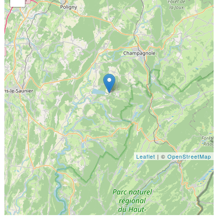
Leaflet
| ©
OpenStreetMap