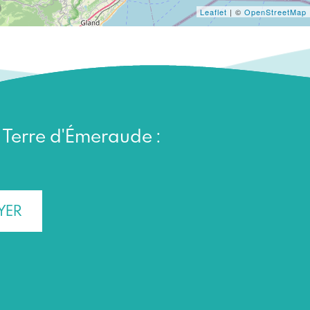
Leaflet
| ©
OpenStreetMap
n Terre d'Émeraude :