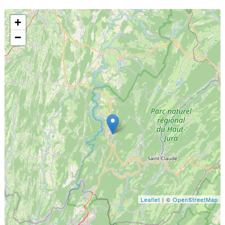
+
−
Leaflet
| ©
OpenStreetMap