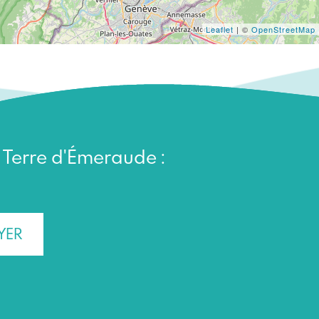
Leaflet
| ©
OpenStreetMap
n Terre d'Émeraude :