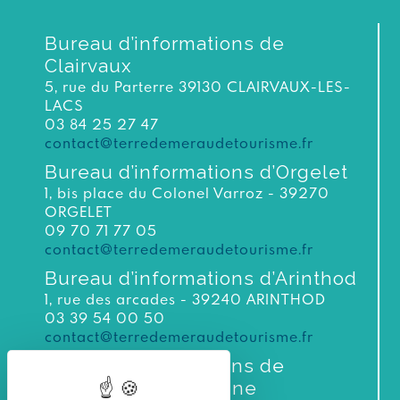
Bureau d’informations de
Clairvaux
5, rue du Parterre 39130 CLAIRVAUX-LES-
LACS
03 84 25 27 47
contact@terredemeraudetourisme.fr
Bureau d’informations d’Orgelet
1, bis place du Colonel Varroz - 39270
ORGELET
09 70 71 77 05
contact@terredemeraudetourisme.fr
Bureau d’informations d’Arinthod
1, rue des arcades - 39240 ARINTHOD
03 39 54 00 50
contact@terredemeraudetourisme.fr
Bureau d’informations de
Moirans-en-Montagne