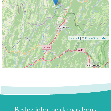
Leaflet
| ©
OpenStreetMap
Restez informé de nos bons