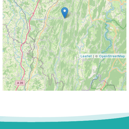
Leaflet
| ©
OpenStreetMap