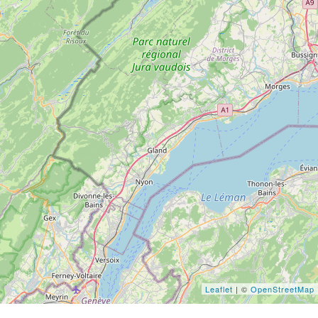
Leaflet
| ©
OpenStreetMap