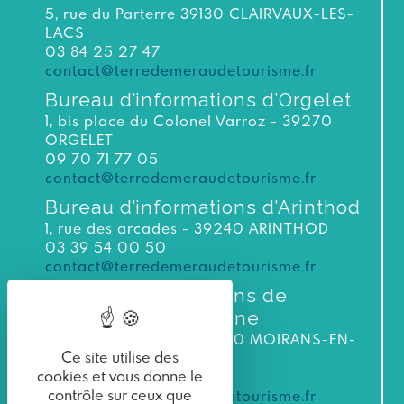
5, rue du Parterre 39130 CLAIRVAUX-LES-
LACS
03 84 25 27 47
contact@terredemeraudetourisme.fr
Bureau d’informations d’Orgelet
1, bis place du Colonel Varroz - 39270
ORGELET
09 70 71 77 05
contact@terredemeraudetourisme.fr
Bureau d’informations d’Arinthod
1, rue des arcades - 39240 ARINTHOD
03 39 54 00 50
contact@terredemeraudetourisme.fr
Bureau d’informations de
Moirans-en-Montagne
3 bis rue du Murgin 39260 MOIRANS-EN-
Ce site utilise des
MONTAGNE
cookies et vous donne le
Tél. : 03 84 42 31 57
contrôle sur ceux que
contact@terredemeraudetourisme.fr