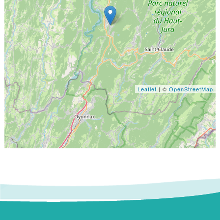
Leaflet
| ©
OpenStreetMap