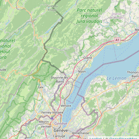
Leaflet
| ©
OpenStreetMap