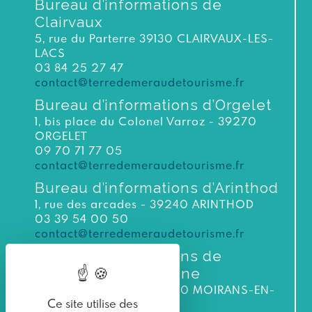
Bureau d’informations de
Clairvaux
5, rue du Parterre 39130 CLAIRVAUX-LES-
LACS
03 84 25 27 47
contact@terredemeraudetourisme.fr
Bureau d’informations d’Orgelet
1, bis place du Colonel Varroz - 39270
ORGELET
09 70 71 77 05
contact@terredemeraudetourisme.fr
Bureau d’informations d’Arinthod
1, rue des arcades - 39240 ARINTHOD
03 39 54 00 50
contact@terredemeraudetourisme.fr
Bureau d’informations de
Moirans-en-Montagne
3 bis rue du Murgin 39260 MOIRANS-EN-
Ce site utilise des
MONTAGNE