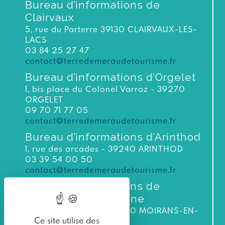
Bureau d’informations de
Clairvaux
5, rue du Parterre 39130 CLAIRVAUX-LES-
LACS
03 84 25 27 47
contact@terredemeraudetourisme.fr
Bureau d’informations d’Orgelet
1, bis place du Colonel Varroz - 39270
ORGELET
09 70 71 77 05
contact@terredemeraudetourisme.fr
Bureau d’informations d’Arinthod
1, rue des arcades - 39240 ARINTHOD
03 39 54 00 50
contact@terredemeraudetourisme.fr
Bureau d’informations de
Moirans-en-Montagne
3 bis rue du Murgin 39260 MOIRANS-EN-
Ce site utilise des
MONTAGNE