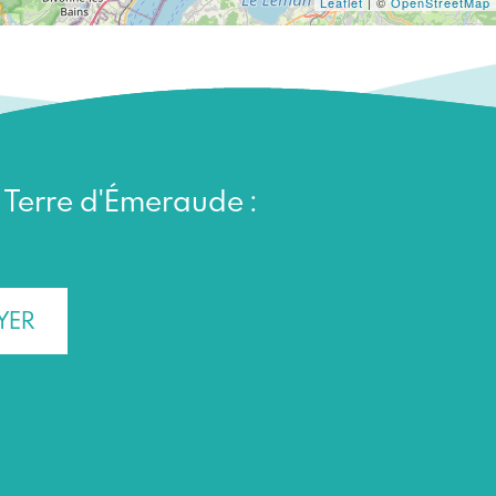
Leaflet
| ©
OpenStreetMap
n Terre d'Émeraude :