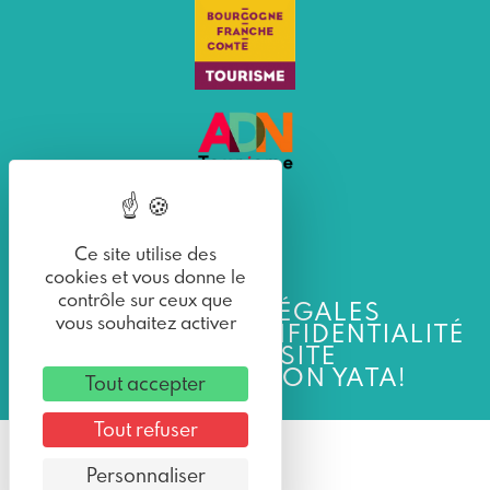
Ce site utilise des
cookies et vous donne le
contrôle sur ceux que
MENTIONS LÉGALES
vous souhaitez activer
POLITIQUE DE CONFIDENTIALITÉ
PLAN DU SITE
UNE RÉALISATION YATA!
Tout accepter
Tout refuser
Personnaliser