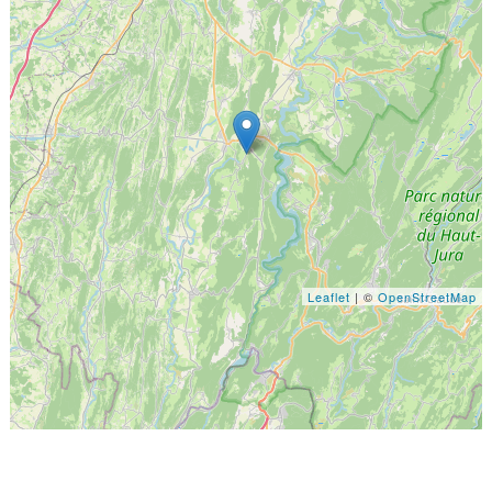
Leaflet
| ©
OpenStreetMap