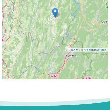
Leaflet
| ©
OpenStreetMap