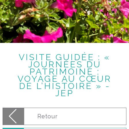
VISITE GUIDÉE : «
JOURNÉES DU
PATRIMOINE :
VOYAGE AU CŒUR
DE L’HISTOIRE » -
JEP
Retour