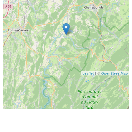
Leaflet
| ©
OpenStreetMap