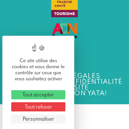
Ce site utilise des
cookies et vous donne le
contrôle sur ceux que
MENTIONS LÉGALES
vous souhaitez activer
POLITIQUE DE CONFIDENTIALITÉ
PLAN DU SITE
UNE RÉALISATION YATA!
Tout accepter
Tout refuser
Personnaliser