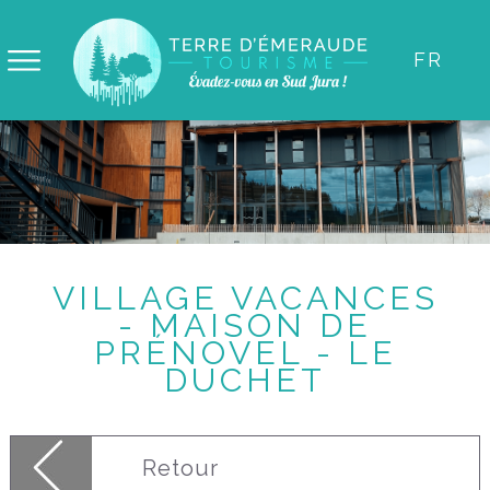
Panneau de gestion des cookies
FR
VILLAGE VACANCES
- MAISON DE
PRÉNOVEL - LE
DUCHET
Retour