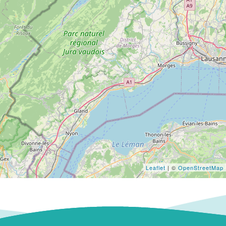
Leaflet
| ©
OpenStreetMap