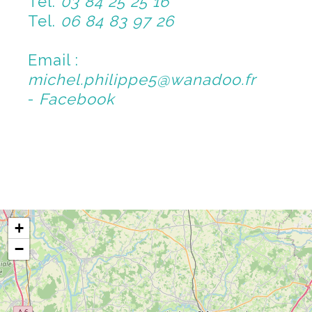
Tel.
03 84 25 25 16
Tel.
06 84 83 97 26
Email :
michel.philippe5@wanadoo.fr
-
Facebook
+
−