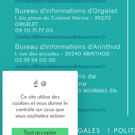
contact@terredemeraudetourisme.fr
Bureau d’informations d’Orgelet
1, bis place du Colonel Varroz - 39270
ORGELET
09 70 71 77 05
contact@terredemeraudetourisme.fr
Bureau d’informations d’Arinthod
1, rue des arcades - 39240 ARINTHOD
03 39 54 00 50
contact@terredemeraudetourisme.fr
Bureau d’informations de
Moirans-en-Montagne
3 bis rue du Murgin 39260 MOIRANS-EN-
Ce site utilise des
MONTAGNE
cookies et vous donne le
Tél. : 03 84 42 31 57
contrôle sur ceux que
contact@terredemeraudetourisme.fr
vous souhaitez activer
MENTIONS LÉGALES
POLIT
Tout accepter