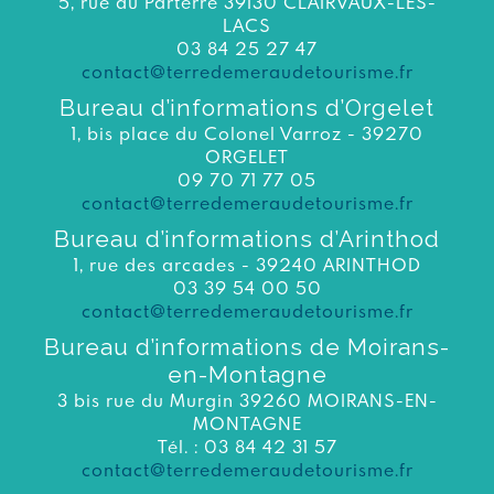
5, rue du Parterre 39130 CLAIRVAUX-LES-
LACS
03 84 25 27 47
contact@terredemeraudetourisme.fr
Bureau d’informations d’Orgelet
1, bis place du Colonel Varroz - 39270
ORGELET
09 70 71 77 05
contact@terredemeraudetourisme.fr
Bureau d’informations d’Arinthod
1, rue des arcades - 39240 ARINTHOD
03 39 54 00 50
contact@terredemeraudetourisme.fr
Bureau d’informations de Moirans-
en-Montagne
3 bis rue du Murgin 39260 MOIRANS-EN-
MONTAGNE
Tél. : 03 84 42 31 57
contact@terredemeraudetourisme.fr