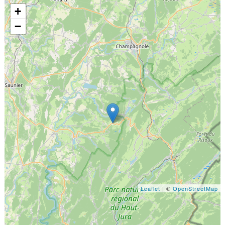
+
−
Leaflet
| ©
OpenStreetMap